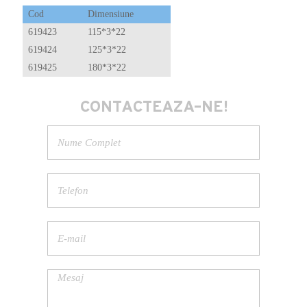
Cod
Dimensiune
619423
115*3*22
619424
125*3*22
619425
180*3*22
CONTACTEAZA-NE!