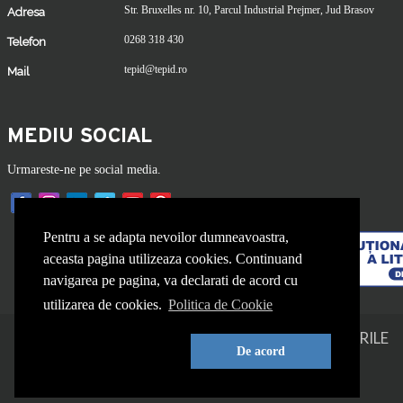
Str. Bruxelles nr. 10, Parcul Industrial Prejmer, Jud Brasov
Adresa
0268 318 430
Telefon
tepid@tepid.ro
Mail
MEDIU SOCIAL
Urmareste-ne pe social media.
Pentru a se adapta nevoilor dumneavoastra,
aceasta pagina utilizeaza cookies. Continuand
navigarea pe pagina, va declarati de acord cu
utilizarea de cookies.
Politica de Cookie
COPYRIGHT © DISCURI TAIERE.
TOATE DREPTURILE
De acord
REZERVATE.
web design and development
by WebEvolution