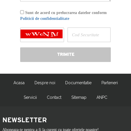
Sunt de acord cu prelucrarea datelor conform
Politicii de confidentialitate
Acasa
Despre noi
Documentatie
Parteneri
Servicii
Contact
Sitemap
ANPC
NEWSLETTER
Aboneaza-te pentru a fi la curent cu toate ofertele noastre!