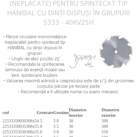
(NEPLACATE) PENTRU SPINTECAT TIP
HANIBAL CU DINŢI DISPUŞI ÎN GRUPURI
5333 - 40KV25H
• Pânze circulare monometalice
(neplacate) pentru spintecat tip
HANIBAL cu dinţii dispusi în
grupuri.
• Unghi de atac pozitiv 25°.
• Recomandate la spintecarea
lemnului de esenţã moale sau
tare, spintecare buşteni.
• Valoarea maximã admisã a ceaprazului este de 1/3 din grosimea
corpului pânzei pe fiecare parte.
• Recomandat a fi utilizate numai cu avans mecanic.
Diametru
Diametru
cod
Greutate
Grosime
interior
exterior
2253335003030
8x5
4.5
3.0
30
500
2253335003530
8x5
5.0
3.5
30
500
2253335503030
8x5
5.0
3.0
30
550