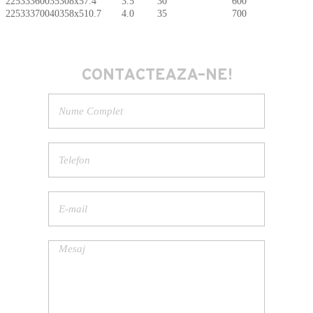
2253336003530
8x5
7.4
3.5
30
600
2253337004035
8x5
10.7
4.0
35
700
CONTACTEAZA-NE!